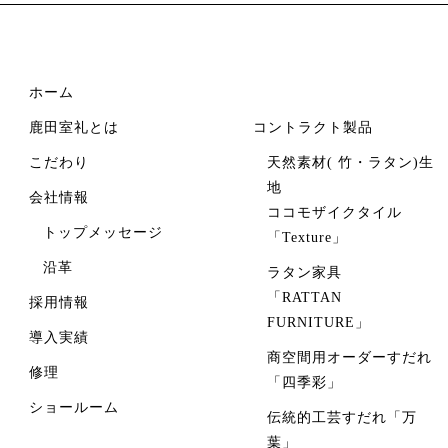
ホーム
鹿田室礼とは
コントラクト製品
こだわり
天然素材( 竹・ラタン)生
地
会社情報
ココモザイクタイル
トップメッセージ
「Texture」
沿革
ラタン家具
「RATTAN
採用情報
FURNITURE」
導入実績
商空間用オーダーすだれ
修理
「四季彩」
ショールーム
伝統的工芸すだれ「万
葉」