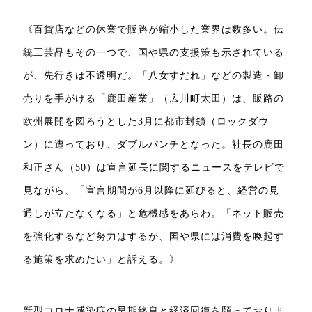
《百貨店などの休業で販路が縮小した業界は数多い。伝
統工芸品もその一つで、国や県の支援策も示されている
が、先行きは不透明だ。「八女すだれ」などの製造・卸
売りを手がける「鹿田産業」（広川町太田）は、販路の
欧州展開を図ろうとした3月に都市封鎖（ロックダウ
ン）に遭っており、ダブルパンチとなった。社長の鹿田
和正さん（50）は宣言延長に関するニュースをテレビで
見ながら、「宣言期間が6月以降に延びると、経営の見
通しが立たなくなる」と危機感をあらわ。「ネット販売
を強化するなど努力はするが、国や県には消費を喚起す
る施策を求めたい」と訴える。》
新型コロナ感染症の早期終息と経済回復を願っておりま