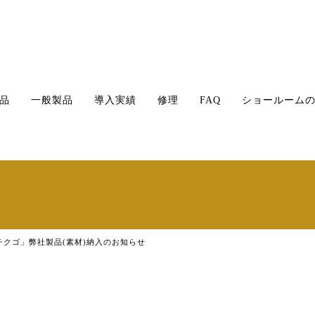
品
一般製品
導入実績
修理
FAQ
ショールーム
クゴ」弊社製品(素材)納入のお知らせ